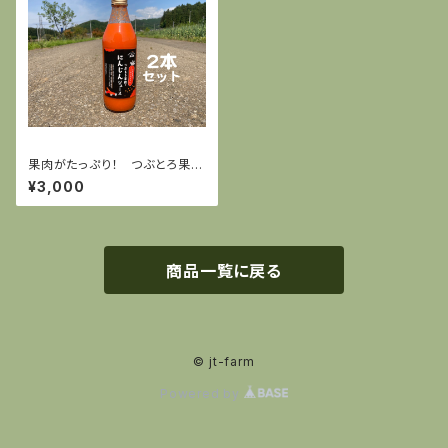
果肉がたっぷり！ つぶとろ果肉
のにんじんジュース 1リットル
¥3,000
瓶2本セット
商品一覧に戻る
© jt-farm
Powered by