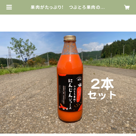
果肉がたっぷり！ つぶとろ果肉のに
んじんジュース 1リットル瓶2本セッ
ト | jt-farm