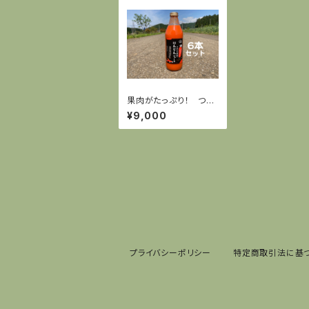
果肉がたっぷり！ つぶ
とろ果肉のにんじんジ
¥9,000
ュース 1リットル瓶6本
セット 送料無料
プライバシーポリシー
特定商取引法に基